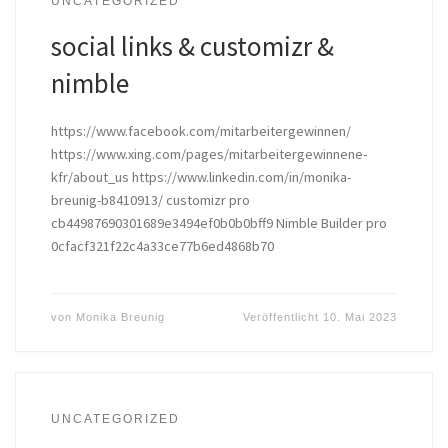
UNCATEGORIZED
social links & customizr &
nimble
https://www.facebook.com/mitarbeitergewinnen/
https://www.xing.com/pages/mitarbeitergewinnene-
kfr/about_us https://www.linkedin.com/in/monika-
breunig-b8410913/ customizr pro
cb44987690301689e3494ef0b0b0bff9 Nimble Builder pro
0cfacf321f22c4a33ce77b6ed4868b70
von
Monika Breunig
Veröffentlicht
10. Mai 2023
UNCATEGORIZED