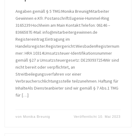
Angaben gemäß § 5 TMG:Monika BreunigMitarbeiter
Gewinnen e.Kfr. Postanschrift:Eugenie-Hummel-Ring
3165239 Hochheim am Main Kontakt:Telefon: 06146 –
8366587E-Mail: info@mitarbeitergewinnen.de
Registereintrag:Eintragung im
Handelsregister.Registergericht:WiesbadenRegisternum
mer: HRA 10314Umsatzsteuer-Identifikationsnummer
gemäß §27 a Umsatzsteuergesetz: DE293937254Wir sind
nicht bereit oder verpflichtet, an
Streitbeilegungsverfahren vor einer
Verbraucherschlichtungsstelle teilzunehmen. Haftung für
InhalteAls Diensteanbieter sind wir gemäß § 7 Abs.1 TMG
für […]
von
Monika Breunig
Veröffentlicht
10. Mai 2023